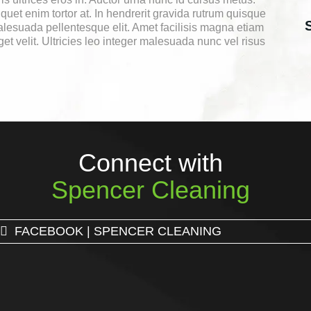
quet enim tortor at. In hendrerit gravida rutrum quisque
alesuada pellentesque elit. Amet facilisis magna etiam
et velit. Ultricies leo integer malesuada nunc vel risus
Connect with
Spencer Cleaning
FACEBOOK | SPENCER CLEANING