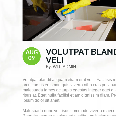
VOLUTPAT BLAND
AUG
VELI
09
By:
WLL-ADMIN
Volutpat blandit aliquam etiam erat velit. Facilisis
arcu cursus euismod quis viverra nibh cras pulvinar
malesuada fames ac turpis egestas integer eget al
risus at. Eget nulla facilisi etiam dignissim diam. P
ipsum dolor sit amet.
Malesuada nunc vel risus commodo viverra maecena
Pharetra magna ac placerat vestibulum lectus mauris