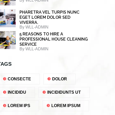
By
WLL-ADMIN
PHARETRA VEL TURPIS NUNC
EGET LOREM DOLOR SED
VIVERRA.
By
WLL-ADMIN
5 REASONS TO HIRE A
PROFESSIONAL HOUSE CLEANING
SERVICE
By
WLL-ADMIN
TAGS
CONSECTE
DOLOR
INCIDIDU
INCIDIDUNTS UT
LOREM IPS
LOREM IPSUM