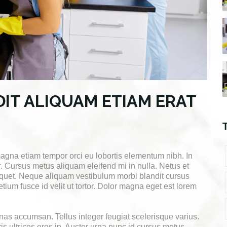
IT ALIQUAM ETIAM ERAT
 magna etiam tempor orci eu lobortis elementum nibh. In
. Cursus metus aliquam eleifend mi in nulla. Netus et
iquet. Neque aliquam vestibulum morbi blandit cursus
retium fusce id velit ut tortor. Dolor magna eget est lorem
s accumsan. Tellus integer feugiat scelerisque varius.
 ultrices eros in. Auctor urna nunc id cursus metus.