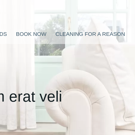
RDS
BOOK NOW
CLEANING FOR A REASON
 erat veli