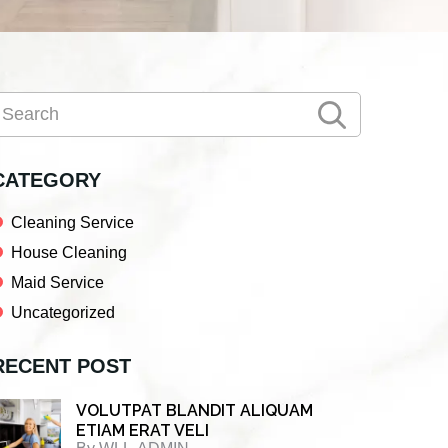
Primary
earch
Sidebar
CATEGORY
Cleaning Service
House Cleaning
Maid Service
Uncategorized
RECENT POST
VOLUTPAT BLANDIT ALIQUAM
ETIAM ERAT VELI